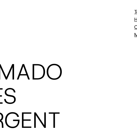
T
H
C
M
LMADO
ES
RGENT