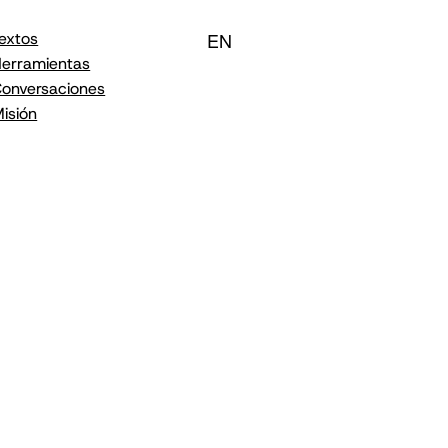
EN
extos
erramientas
onversaciones
isión