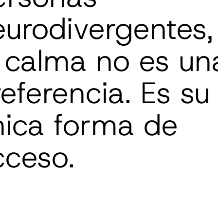
eurodivergentes,
a calma no es un
eferencia. Es su
nica forma de
cceso.