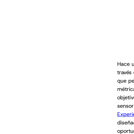
Hace u
través
que pe
métric
objeti
sensor
Experi
diseña
oportu