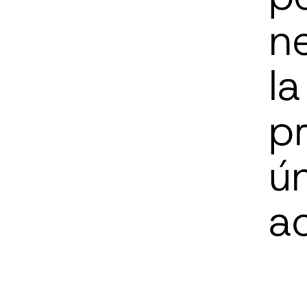
n
l
pr
ú
a